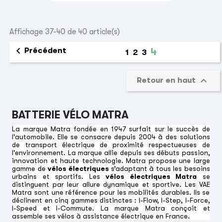
Affichage 37-40 de 40 article(s)

Précédent
4
1
2
3

Retour en haut
BATTERIE VÉLO MATRA
La marque Matra fondée en 1947 surfait sur le succès de
l'automobile. Elle se consacre depuis 2004 à des solutions
de transport électrique de proximité respectueuses de
l'environnement. La marque allie depuis ses débuts passion,
innovation et haute technologie. Matra propose une large
gamme de
vélos électriques
s’adaptant à tous les besoins
urbains et sportifs. Les
vélos électriques Matra
se
distinguent par leur allure dynamique et sportive. Les VAE
Matra sont une référence pour les mobilités durables. Ils se
déclinent en cinq gammes distinctes : I-Flow, I-Step, I-Force,
I-Speed et I-Commute. La marque Matra conçoit et
assemble ses vélos à assistance électrique en France.