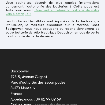
Vous souhaitez obtenir de plus amples informations
concernant l’autonomie des batteries ? Cette page est
faite pour vous :
Comment entretenir la batterie de votre
vélo électrique ?
Les batteries Decathlon sont équipées de la technologie
lithium-ion, la meilleure disponible sur le marché. Chez
Backpower
,
nous nous occupons du reconditionnement de
votre batterie de vélo électrique Decathlon en cas de perte
d'autonomie de cette dernière.
Backpower
796 B, Avenue Cugnot
Parc d'activités des Escampades
84170 Monteux
France
Appelez-nous :
09 82 99 09 69
Écrivez-nous :
contact@backpower.com