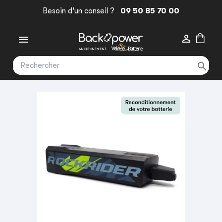
Besoin d'un conseil ?
09 50 85 70 00


