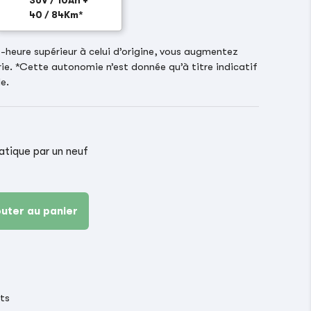
36V / 10Ah +
40 / 84Km*
heure supérieur à celui d’origine, vous augmentez
ie. *Cette autonomie n’est donnée qu’à titre indicatif
e.
ique par un neuf
outer au panier
its