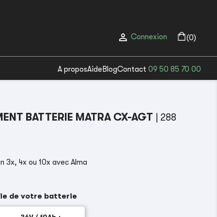

Connexion
(0)
A propos
Aide
Blog
Contact
09 50 85 70 00
ENT BATTERIE MATRA CX-AGT
| 288
n 3x, 4x ou 10x avec Alma
ie de votre batterie