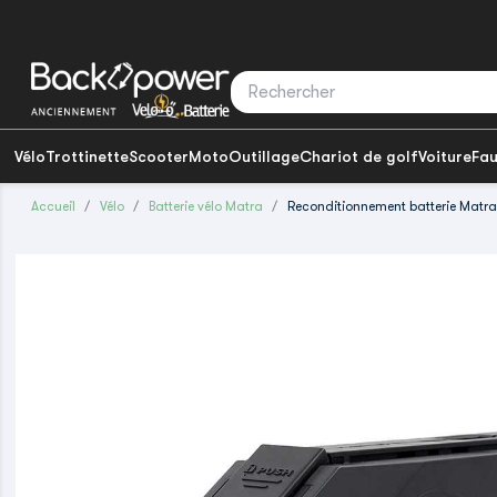
Vélo
Trottinette
Scooter
Moto
Outillage
Chariot de golf
Voiture
Fau
Accueil
Vélo
Batterie vélo Matra
Reconditionnement batterie Mat