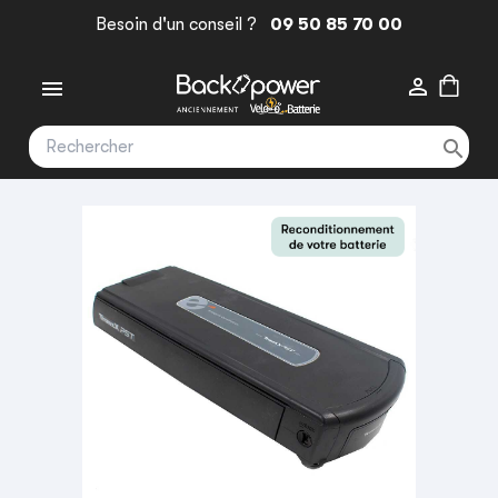
Besoin d'un conseil ?
09 50 85 70 00


