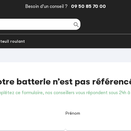
Besoin d'un conseil ?
09 50 85 70 00

teuil roulant
otre batterie n’est pas référenc
létez ce formulaire, nos conseillers vous répondent sous 24h à
Prénom