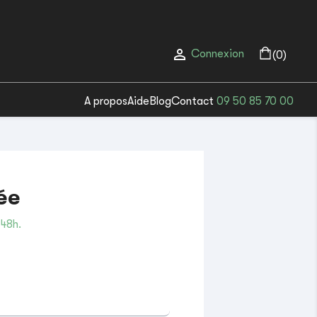

Connexion
(0)
A propos
Aide
Blog
Contact
09 50 85 70 00
ée
 48h.