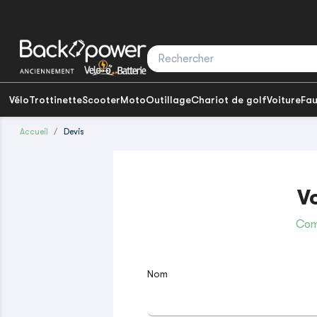
Vélo
Trottinette
Scooter
Moto
Outillage
Chariot de golf
Voiture
Fau
Accueil
Devis
V
Comp
Nom