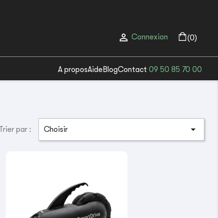

Connexion
(0)
A propos
Aide
Blog
Contact
09 50 85 70 00

Trier par :
Choisir