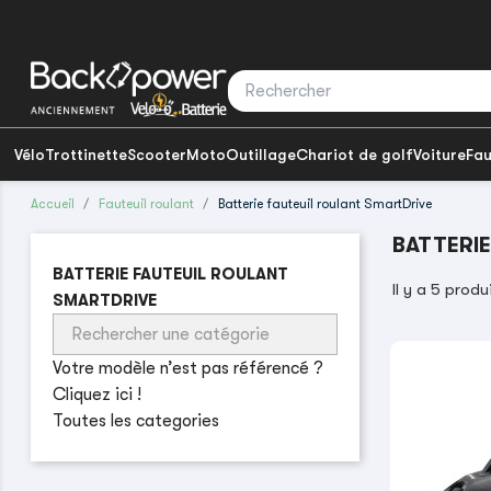
Vélo
Trottinette
Scooter
Moto
Outillage
Chariot de golf
Voiture
Fau
Accueil
Fauteuil roulant
Batterie fauteuil roulant SmartDrive
BATTERI
BATTERIE FAUTEUIL ROULANT
Il y a 5 produ
SMARTDRIVE
Votre modèle n’est pas référencé ?
Cliquez ici !
Toutes les categories