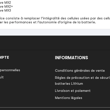
ive MX2
ive MX2+
ive MX3
ice consiste à remplacer l’intégralité des cellules usées par des ce
er les performances et l’autonomie d’origine de la batterie.
MPTE
INFORMATIONS
personnelles
Conditions générales de vente
uit
Règles de précaution et de sécurit
batteries Lithium
Livraison et paiement
Mentions légales