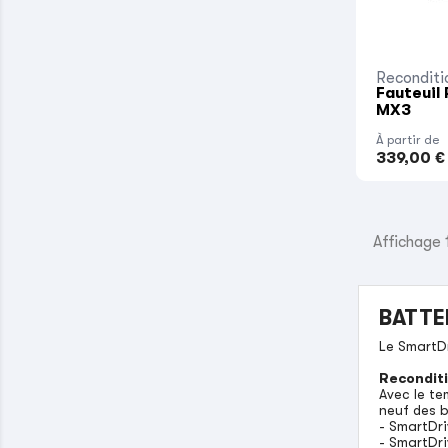
Reconditi
Fauteuil
MX3
À partir de
339,00 €
Affichage 1
BATTE
Le SmartDr
Recondit
Avec le te
neuf des b
- SmartDr
- SmartDr