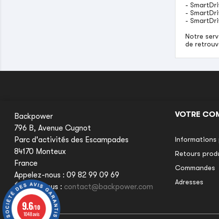
- SmartDr
- SmartDr
- SmartDr
Notre serv
de retrouv
VOTRE CO
Backpower
796 B, Avenue Cugnot
Parc d'activités des Escampades
Informations 
84170 Monteux
Retours prod
France
Commandes
Appelez-nous :
09 82 99 09 69
Adresses
Écrivez-nous :
contact@backpower.com
9.6
9.6
/10
/10
1048 avis
1048 avis