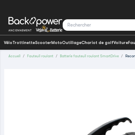
Vélo
Trottinette
Scooter
Moto
Outillage
Chariot de golf
Voiture
Fau
Accueil
Fauteuil roulant
Batterie fauteuil roulant SmartDrive
Recon