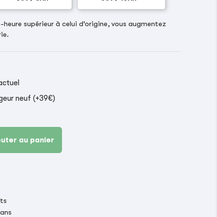
heure supérieur à celui d’origine, vous augmentez
ie.
actuel
geur neuf (+39€)
outer au panier
its
 ans