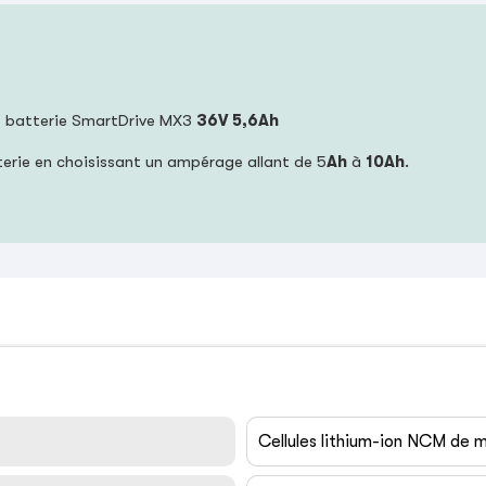
ne batterie SmartDrive MX3
36V 5,6Ah
erie en choisissant un ampérage allant de 5
Ah
à
10Ah
.
Cellules lithium-ion NCM de