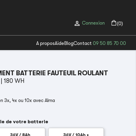

Connexion
(0)
A propos
Aide
Blog
Contact
09 50 85 70 00
ENT BATTERIE FAUTEUIL ROULANT
3
| 180 WH
n 3x, 4x ou 10x avec Alma
ie de votre batterie
36V / 8Ah
36V / 10Ah +