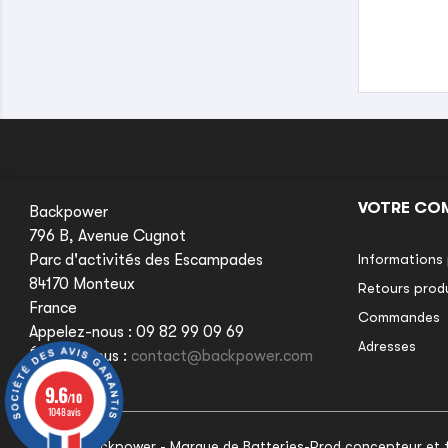
VOTRE CO
Backpower
796 B, Avenue Cugnot
Parc d'activités des Escampades
Informations 
84170 Monteux
Retours prod
France
Commandes
Appelez-nous :
09 82 99 09 69
Adresses
Écrivez-nous :
contact@backpower.com
9.6
9.6
/10
/10
1048 avis
1048 avis
© 2026 Backpower - Marque de Batteries-Prod concepteur et fa