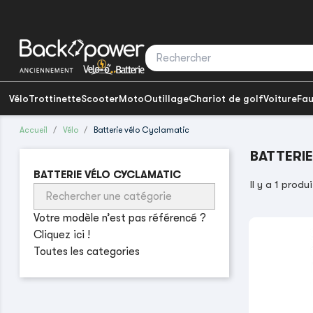
Vélo
Trottinette
Scooter
Moto
Outillage
Chariot de golf
Voiture
Fau
Accueil
Vélo
Batterie vélo Cyclamatic
BATTERI
BATTERIE VÉLO CYCLAMATIC
Il y a 1 produi
Votre modèle n’est pas référencé ?
Cliquez ici !
Toutes les categories