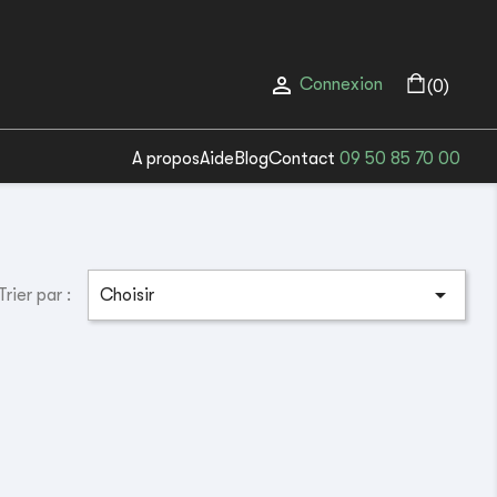

Connexion
(0)
A propos
Aide
Blog
Contact
09 50 85 70 00

Trier par :
Choisir