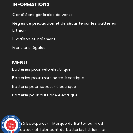
INFORMATIONS
Conditions générales de vente
Règles de précaution et de sécurité sur les batteries
Lithium
Livraison et paiement
Mentions légales
MENU
Batteries pour vélo électrique
Batteries pour trottinette électrique
Batterie pour scooter électrique
Batterie pour outillage électrique
© 2026 Backpower - Marque de Batteries-Prod
9.6
9.6
/10
/10
1048 avis
1048 avis
concepteur et fabricant de batteries lithium-ion.