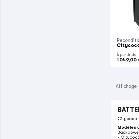
Reconditi
Citycoco
À partir de
1 049,00 
Affichage 1
BATTE
Citycoco 
Modèles d
Backpower 
- Citycoc