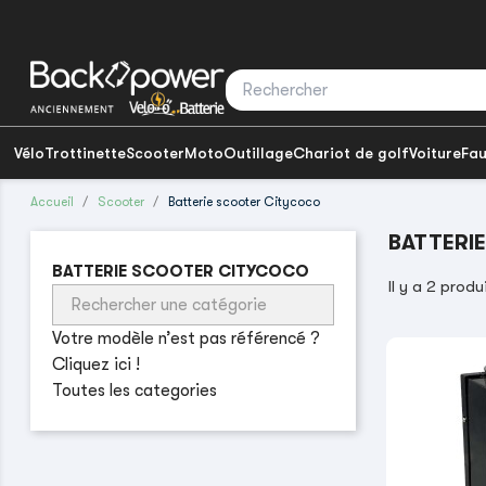
Vélo
Trottinette
Scooter
Moto
Outillage
Chariot de golf
Voiture
Fau
Accueil
Scooter
Batterie scooter Citycoco
BATTERI
BATTERIE SCOOTER CITYCOCO
Il y a 2 produ
Votre modèle n’est pas référencé ?
Cliquez ici !
Toutes les categories