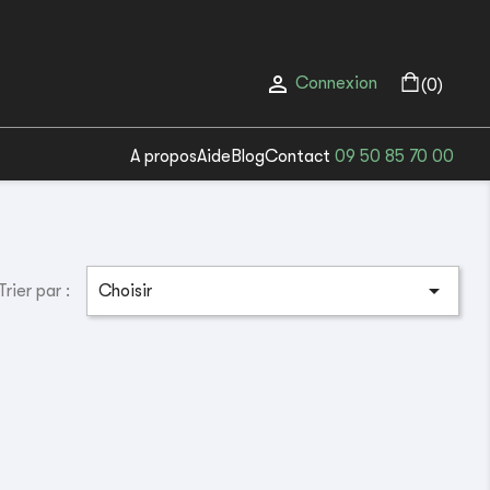

Connexion
(0)
A propos
Aide
Blog
Contact
09 50 85 70 00

Trier par :
Choisir