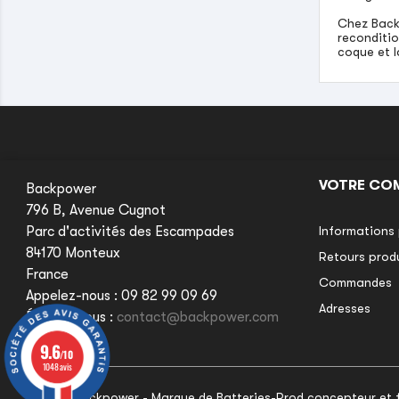
Chez Backp
reconditio
coque et l
VOTRE CO
Backpower
796 B, Avenue Cugnot
Parc d'activités des Escampades
Informations 
84170 Monteux
Retours prod
France
Commandes
Appelez-nous :
09 82 99 09 69
Adresses
Écrivez-nous :
contact@backpower.com
9.6
9.6
/10
/10
1048 avis
1048 avis
© 2026 Backpower - Marque de Batteries-Prod concepteur et fa