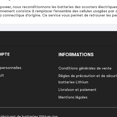
ower, nous reconditionnons les batteries des scooters électriques 
nnement consiste à remplacer l’ensemble des cellules usagées par d
a connectique d’origine. Ce service vous permet de retrouver les p
MPTE
INFORMATIONS
personnelles
Conditions générales de vente
uit
Règles de précaution et de sécurit
batteries Lithium
Livraison et paiement
Mentions légales
bricant de batteries lithium-ion.