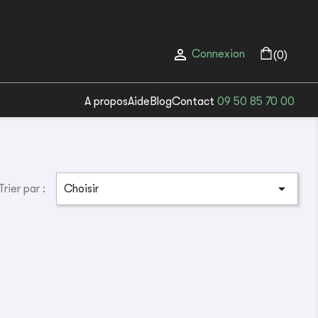

Connexion
(0)
A propos
Aide
Blog
Contact
09 50 85 70 00

Trier par :
Choisir