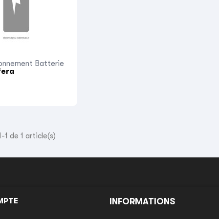
onnement Batterie
fera
-1 de 1 article(s)
MPTE
INFORMATIONS