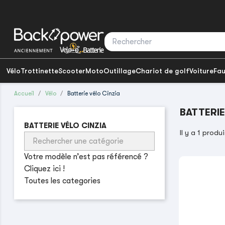
Vélo
Trottinette
Scooter
Moto
Outillage
Chariot de golf
Voiture
Fau
Accueil
Vélo
Batterie vélo Cinzia
BATTERIE
BATTERIE VÉLO CINZIA
Il y a 1 produi
Votre modèle n’est pas référencé ?
Cliquez ici !
Toutes les categories