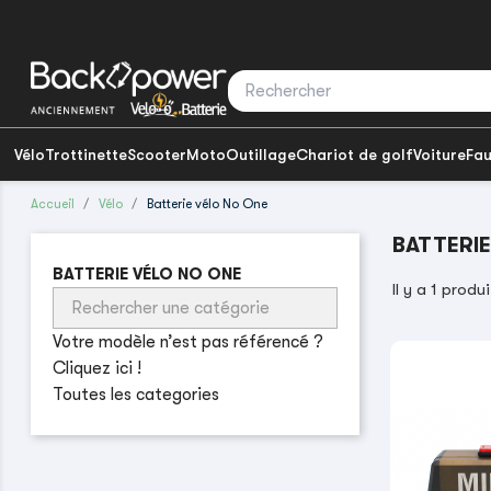
Vélo
Trottinette
Scooter
Moto
Outillage
Chariot de golf
Voiture
Fau
Accueil
Vélo
Batterie vélo No One
BATTERI
BATTERIE VÉLO NO ONE
Il y a 1 produi
Votre modèle n’est pas référencé ?
Cliquez ici !
Toutes les categories