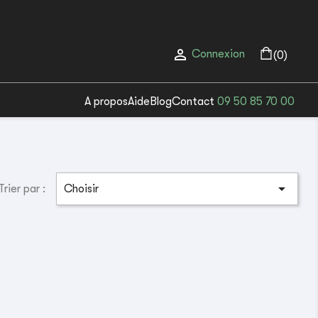

Connexion
(0)
A propos
Aide
Blog
Contact
09 50 85 70 00

Trier par :
Choisir