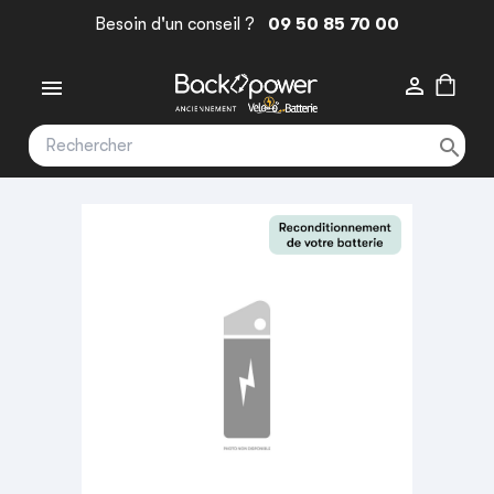
Besoin d'un conseil ?
09 50 85 70 00


