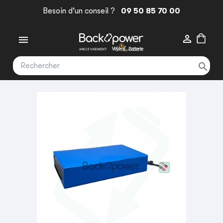
Besoin d'un conseil ?
09 50 85 70 00


