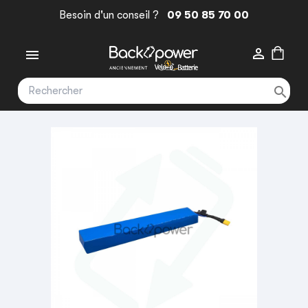
Besoin d'un conseil ?
09 50 85 70 00


