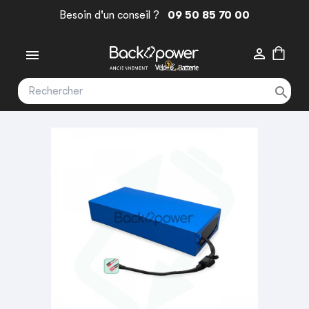
Besoin d'un conseil ?
09 50 85 70 00


