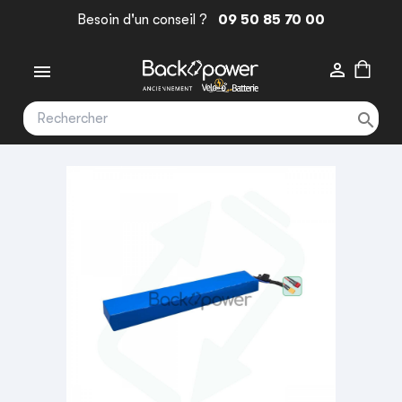
Besoin d'un conseil ?
09 50 85 70 00


