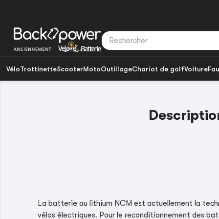
Vélo
Trottinette
Scooter
Moto
Outillage
Chariot de golf
Voiture
Fau
Descriptio
La batterie au lithium NCM est actuellement la techn
vélos électriques. Pour le reconditionnement des bat