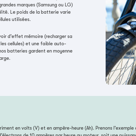
e grandes marques (Samsung ou LG)
ité. Le poids de la batterie varie
lules utilisées.
voir d’effet mémoire (recharger sa
s cellules) et une faible auto-
 nos batteries gardent en moyenne
arge.
riment en volts (V) et en ampère-heure (Ah). Prenons l’exemple 
t d’électrons de 10 ampères par heure au moteur, soit une puiss