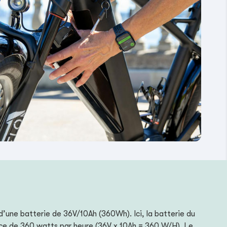
d’une batterie de 36V/10Ah (360Wh). Ici, la batterie du
ance de 360 watts par heure (36V x 10Ah = 360 W/H). Le