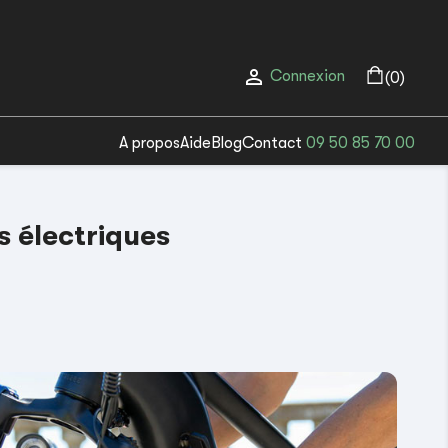

Connexion
(0)
A propos
Aide
Blog
Contact
09 50 85 70 00
s électriques