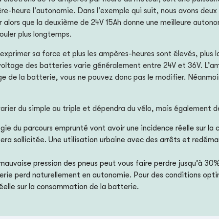
re-heure l’autonomie. Dans l’exemple qui suit, nous avons deu
r alors que la deuxième de 24V 15Ah donne une meilleure autonom
ouler plus longtemps.
a exprimer sa force et plus les ampères-heures sont élevés, plus 
 voltage des batteries varie généralement entre 24V et 36V. L’am
ge de la batterie, vous ne pouvez donc pas le modifier. Néanmoi
varier du simple au triple et dépendra du vélo, mais également
ologie du parcours emprunté vont avoir une incidence réelle sur la
era sollicitée. Une utilisation urbaine avec des arrêts et redém
 mauvaise pression des pneus peut vous faire perdre jusqu’à 30
rie perd naturellement en autonomie. Pour des conditions optimal
éelle sur la consommation de la batterie.