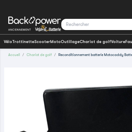
Vélo
Trottinette
Scooter
Moto
Outillage
Chariot de golf
Voiture
Fau
Accueil
Chariot de golf
Reconditionnement batterie Motocaddy Batte