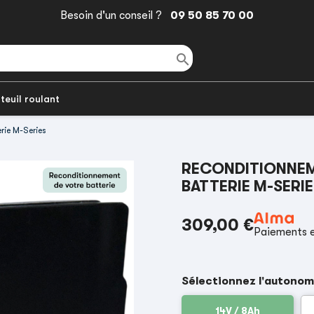
Besoin d'un conseil ?
09 50 85 70 00

teuil roulant
rie M-Series
RECONDITIONNEM
BATTERIE M-SERI
309,00 €
Paiements e
Sélectionnez l'autonom
14V / 8Ah