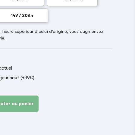
14V / 20Ah
heure supérieur à celui d’origine, vous augmentez
ie.
actuel
geur neuf (+39€)
outer au panier