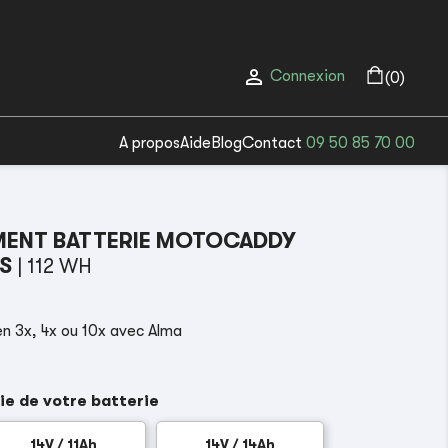

Connexion
(0)
A propos
Aide
Blog
Contact
09 50 85 70 00
ENT BATTERIE MOTOCADDY
ES
| 112 WH
n 3x, 4x ou 10x avec Alma
ie de votre batterie
14V / 11Ah
14V / 14Ah