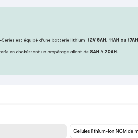
Series est équipé d'une batterie lithium
12V 8AH, 11AH ou 17AH
terie en choisissant un ampérage allant de
8AH
à
20
AH
.
Cellules lithium-ion NCM de