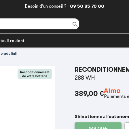
Besoin d'un conseil ?
09 50 85 70 00

teuil roulant
lorado Bull
RECONDITIONNEM
288 WH
389,00 €
Paiements e
Sélectionnez l'autonom
36V / 8Ah