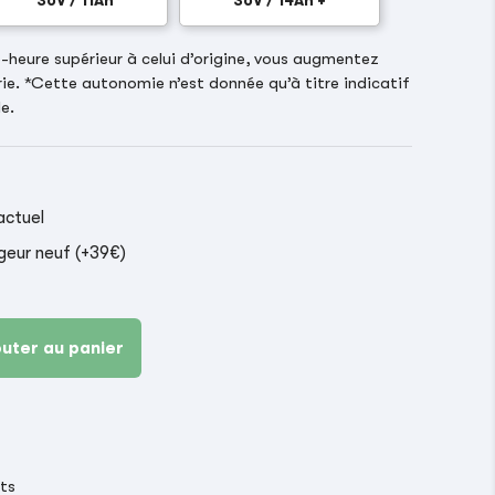
36V / 11Ah
36V / 14Ah +
heure supérieur à celui d’origine, vous augmentez
ie. *Cette autonomie n’est donnée qu’à titre indicatif
e.
actuel
geur neuf (+39€)
outer au panier
its