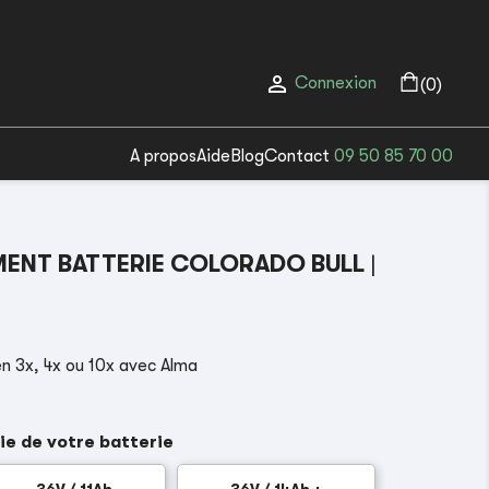

Connexion
(0)
A propos
Aide
Blog
Contact
09 50 85 70 00
ENT BATTERIE COLORADO BULL
|
n 3x, 4x ou 10x avec Alma
ie de votre batterie