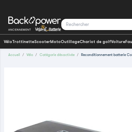
Vélo
Trottinette
Scooter
Moto
Outillage
Chariot de golf
Voiture
Fau
Accueil
Vélo
Catégorie désactivée
Reconditionnement batterie Co