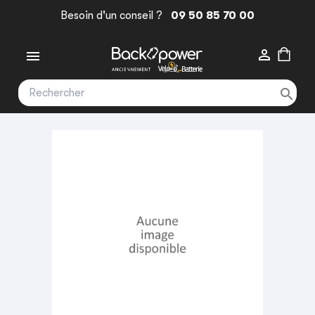
Besoin d'un conseil ?
09 50 85 70 00


