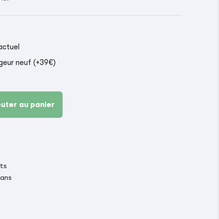
actuel
geur neuf (+39€)
outer au panier
its
 ans