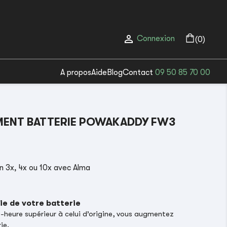

Connexion
(0)
A propos
Aide
Blog
Contact
09 50 85 70 00
ENT BATTERIE POWAKADDY FW3
 3x, 4x ou 10x avec Alma
ie de votre batterie
heure supérieur à celui d’origine, vous augmentez
ie.