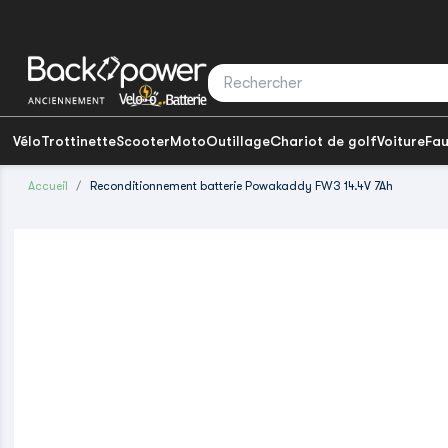
Vélo
Trottinette
Scooter
Moto
Outillage
Chariot de golf
Voiture
Fau
Accueil
Reconditionnement batterie Powakaddy FW3 14.4V 7Ah