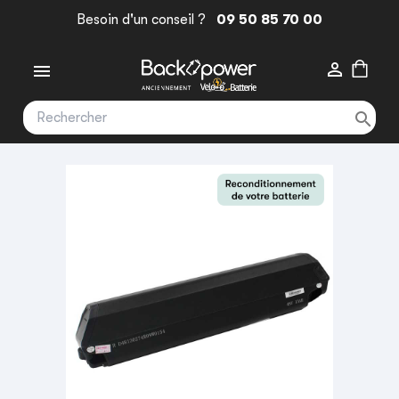
Besoin d'un conseil ?
09 50 85 70 00


