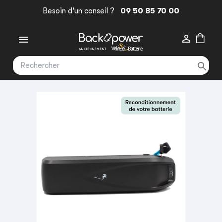
Besoin d'un conseil ?
09 50 85 70 00


