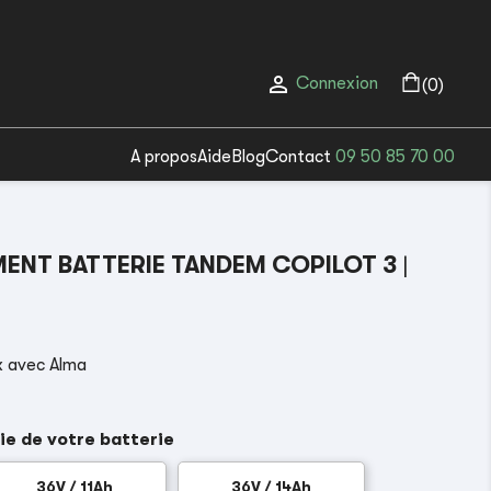

Connexion
(0)
A propos
Aide
Blog
Contact
09 50 85 70 00
ENT BATTERIE TANDEM COPILOT 3
|
x avec Alma
ie de votre batterie
36V / 11Ah
36V / 14Ah