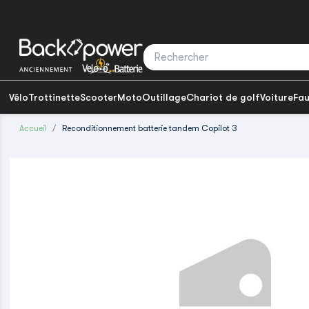
Vélo
Trottinette
Scooter
Moto
Outillage
Chariot de golf
Voiture
Fau
Accueil
Reconditionnement batterie tandem Copilot 3