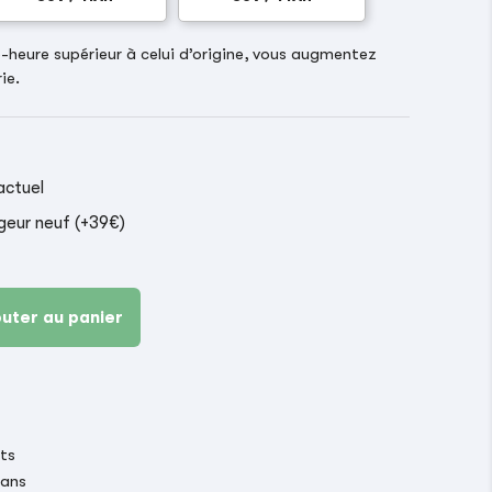
heure supérieur à celui d’origine, vous augmentez
ie.
actuel
geur neuf (+39€)
outer au panier
its
 ans