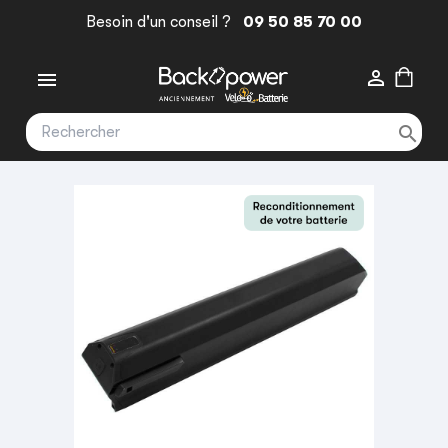
Besoin d'un conseil ?
09 50 85 70 00


