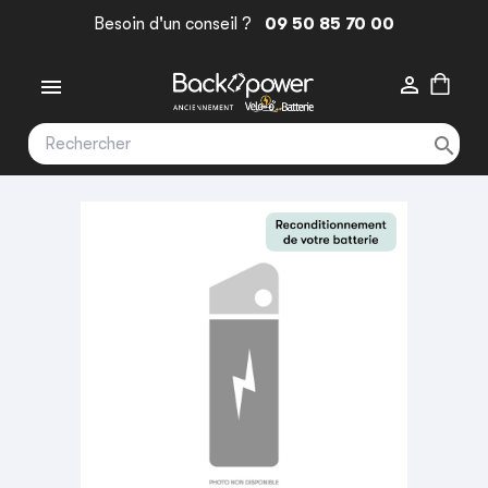
Besoin d'un conseil ?
09 50 85 70 00


