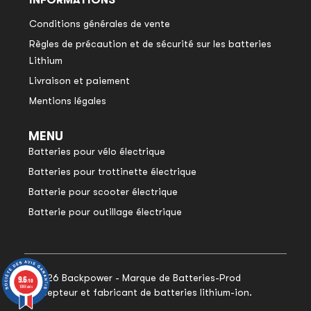
INFORMATIONS
Conditions générales de vente
Règles de précaution et de sécurité sur les batteries
Lithium
Livraison et paiement
Mentions légales
MENU
Batteries pour vélo électrique
Batteries pour trottinette électrique
Batterie pour scooter électrique
Batterie pour outillage électrique
© 2026 Backpower - Marque de Batteries-Prod
9.6
9.6
/10
/10
1048 avis
1048 avis
concepteur et fabricant de batteries lithium-ion.