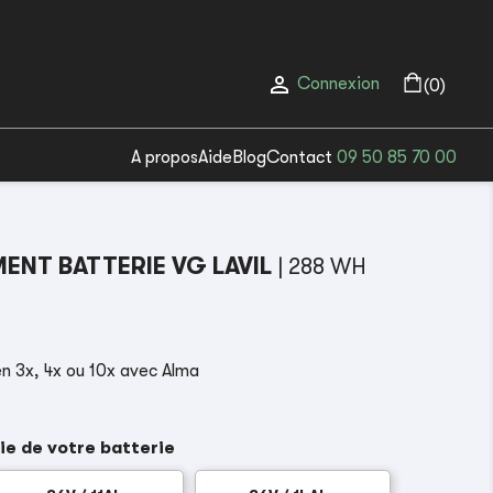

Connexion
(0)
A propos
Aide
Blog
Contact
09 50 85 70 00
NT BATTERIE VG LAVIL
| 288 WH
(1 avis)
n 3x, 4x ou 10x avec Alma
ie de votre batterie