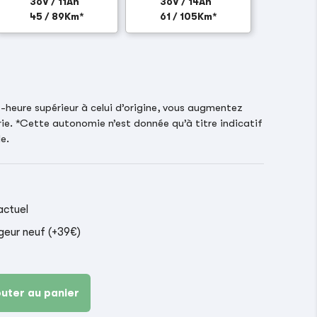
36V / 11Ah
36V / 14Ah
45 / 89Km*
61 / 105Km*
heure supérieur à celui d’origine, vous augmentez
ie. *Cette autonomie n’est donnée qu’à titre indicatif
e.
actuel
geur neuf (+39€)
outer au panier