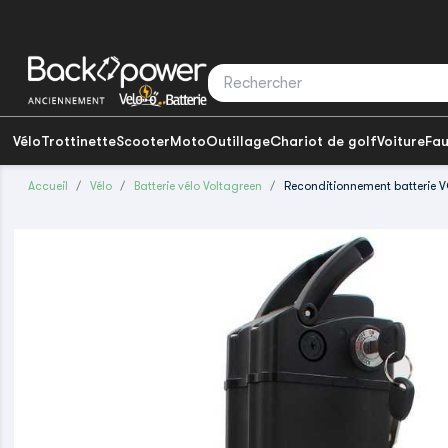
Vélo
Trottinette
Scooter
Moto
Outillage
Chariot de golf
Voiture
Fau
Accueil
Vélo
Batterie vélo Voltagreen
Reconditionnement batterie V