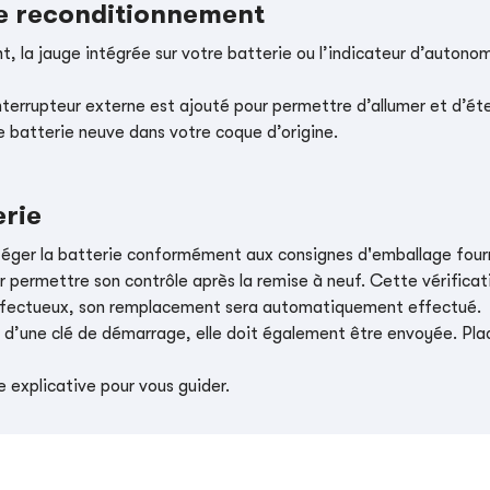
le reconditionnement
, la jauge intégrée sur votre batterie ou l’indicateur d’autonom
nterrupteur externe est ajouté pour permettre d’allumer et d’éte
e batterie neuve dans votre coque d’origine.
erie
téger la batterie conformément aux consignes d'emballage four
r permettre son contrôle après la remise à neuf. Cette vérificati
t défectueux, son remplacement sera automatiquement effectué.
e d’une clé de démarrage, elle doit également être envoyée. Place
 explicative pour vous guider.