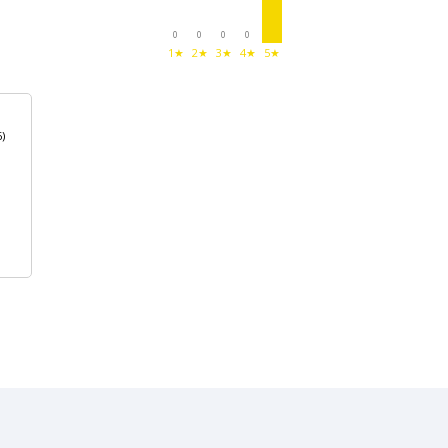
0
0
0
0
1★
2★
3★
4★
5★
)