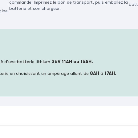
commande. Imprimez le bon de transport, puis emballez la
batt
batterie et son chargeur.
gine.
pé d'une batterie lithium
36V 11AH ou 15AH.
terie en choisissant un ampérage allant de
8AH
à
17AH
.