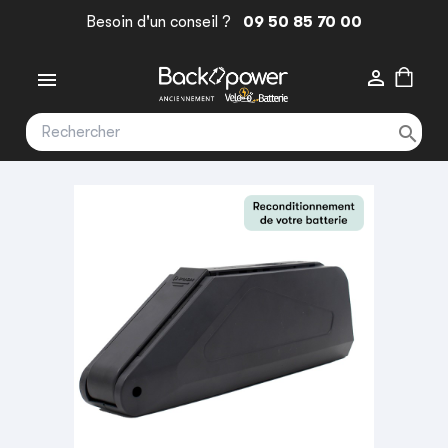
Besoin d'un conseil ?
09 50 85 70 00


