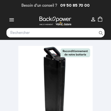
Besoin d'un conseil ?
09 50 85 70 00


