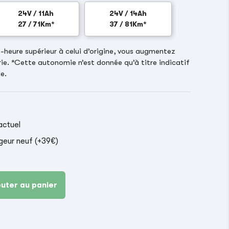
24V / 11Ah
24V / 14Ah
27 / 71Km*
37 / 81Km*
heure supérieur à celui d’origine, vous augmentez
ie. *Cette autonomie n’est donnée qu’à titre indicatif
e.
actuel
geur neuf (+39€)
outer au panier