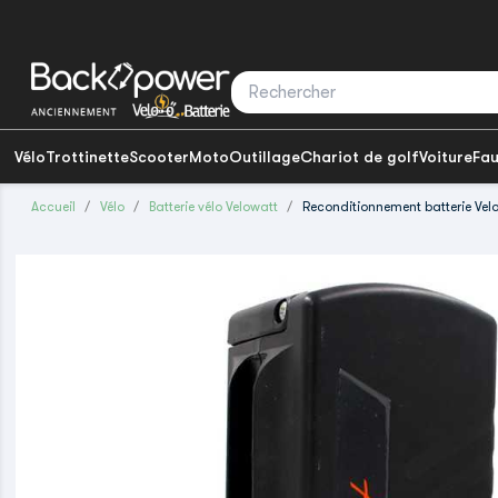
Vélo
Trottinette
Scooter
Moto
Outillage
Chariot de golf
Voiture
Fau
Accueil
Vélo
Batterie vélo Velowatt
Reconditionnement batterie Velo