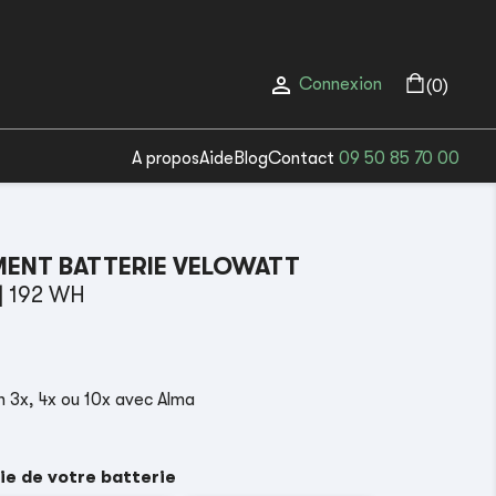

Connexion
(0)
A propos
Aide
Blog
Contact
09 50 85 70 00
ENT BATTERIE VELOWATT
| 192 WH
(1 avis)
 3x, 4x ou 10x avec Alma
ie de votre batterie