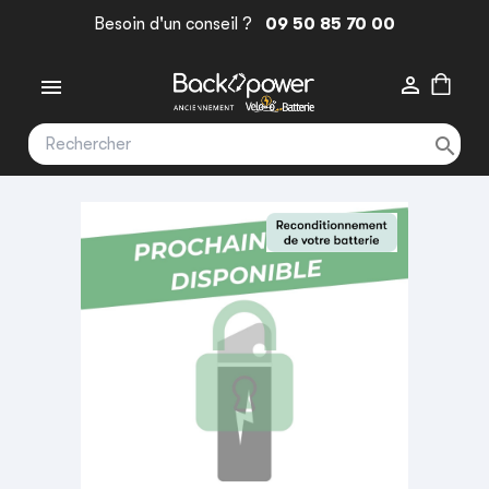
Besoin d'un conseil ?
09 50 85 70 00


