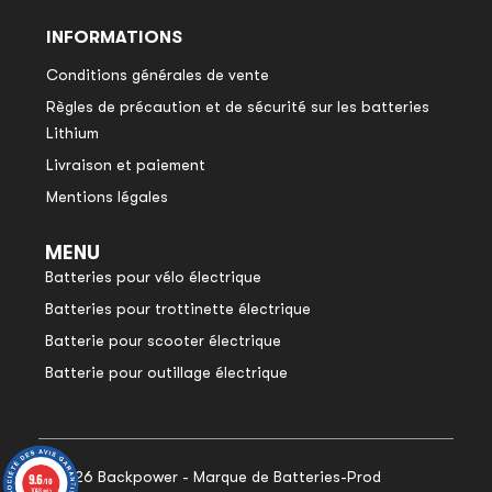
INFORMATIONS
Conditions générales de vente
Règles de précaution et de sécurité sur les batteries
Lithium
Livraison et paiement
Mentions légales
MENU
Batteries pour vélo électrique
Batteries pour trottinette électrique
Batterie pour scooter électrique
Batterie pour outillage électrique
© 2026 Backpower - Marque de Batteries-Prod
9.6
9.6
/10
/10
1048 avis
1048 avis