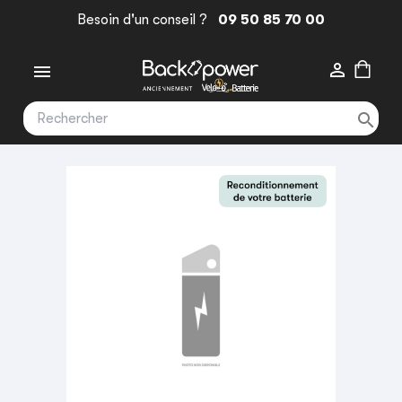
Besoin d'un conseil ?
09 50 85 70 00


