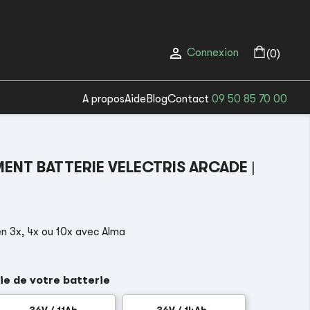

Connexion
(0)
A propos
Aide
Blog
Contact
09 50 85 70 00
ENT BATTERIE VELECTRIS ARCADE
|
n 3x, 4x ou 10x avec Alma
ie de votre batterie