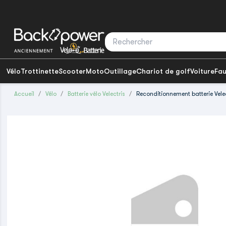
Vélo
Trottinette
Scooter
Moto
Outillage
Chariot de golf
Voiture
Fau
Accueil
Vélo
Batterie vélo Velectris
Reconditionnement batterie Vele