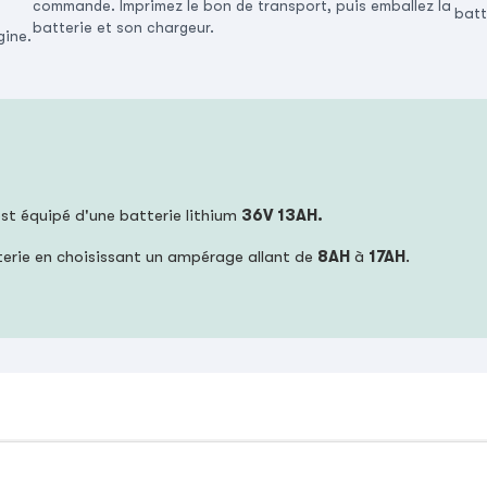
commande. Imprimez le bon de transport, puis emballez la
batt
batterie et son chargeur.
gine.
 est équipé d'une batterie lithium
36V 13AH.
terie en choisissant un ampérage allant de
8AH
à
17AH
.