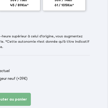
36V / 11Ah
36V / 14Ah
45 / 89Km*
61 / 105Km*
heure supérieur à celui d’origine, vous augmentez
ie. *Cette autonomie n’est donnée qu’à titre indicatif
e.
actuel
geur neuf (+39€)
outer au panier