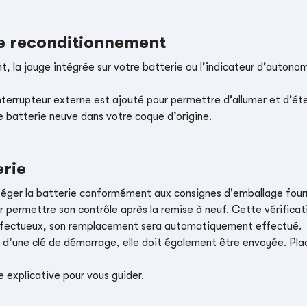
le reconditionnement
, la jauge intégrée sur votre batterie ou l’indicateur d’autonom
nterrupteur externe est ajouté pour permettre d’allumer et d’éte
e batterie neuve dans votre coque d’origine.
erie
téger la batterie conformément aux consignes d'emballage four
r permettre son contrôle après la remise à neuf. Cette vérificati
t défectueux, son remplacement sera automatiquement effectué.
e d’une clé de démarrage, elle doit également être envoyée. Place
 explicative pour vous guider.