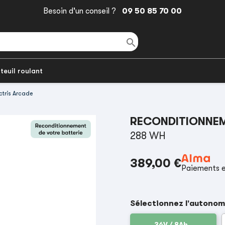
Besoin d'un conseil ?
09 50 85 70 00

teuil roulant
ctris Arcade
RECONDITIONNEM
288 WH
389,00 €
Paiements e
Sélectionnez l'autonom
36V / 8Ah