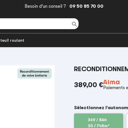
Besoin d'un conseil ?
09 50 85 70 00

teuil roulant
E
RECONDITIONNEM
389,00 €
Paiements e
Sélectionnez l'autonom
36V / 8Ah
30 / 74Km*