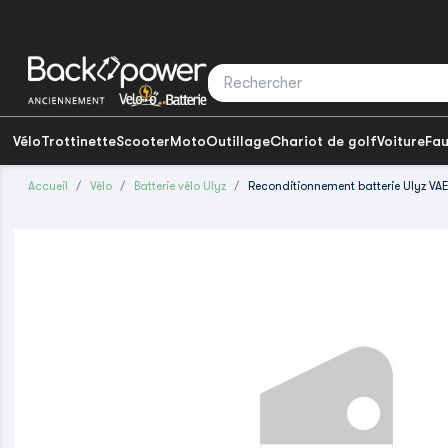
Vélo
Trottinette
Scooter
Moto
Outillage
Chariot de golf
Voiture
Fau
Accueil
Vélo
Batterie vélo Ulyz
Reconditionnement batterie Ulyz VA