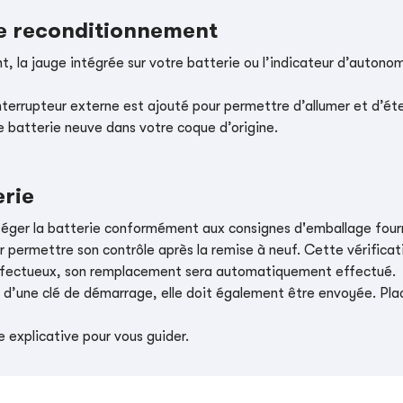
le reconditionnement
, la jauge intégrée sur votre batterie ou l’indicateur d’autonom
nterrupteur externe est ajouté pour permettre d’allumer et d’éte
e batterie neuve dans votre coque d’origine.
erie
téger la batterie conformément aux consignes d'emballage four
r permettre son contrôle après la remise à neuf. Cette vérificati
t défectueux, son remplacement sera automatiquement effectué.
e d’une clé de démarrage, elle doit également être envoyée. Place
 explicative pour vous guider.