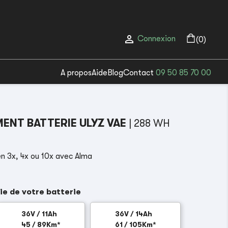

Connexion
(0)
A propos
Aide
Blog
Contact
09 50 85 70 00
ENT BATTERIE ULYZ VAE
| 288 WH
n 3x, 4x ou 10x avec Alma
ie de votre batterie
36V / 11Ah
36V / 14Ah
45 / 89Km*
61 / 105Km*