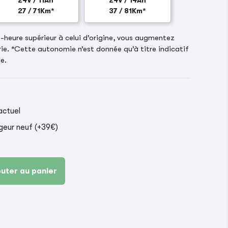
24V / 11Ah
24V / 14Ah
27 / 71Km*
37 / 81Km*
heure supérieur à celui d’origine, vous augmentez
ie. *Cette autonomie n’est donnée qu’à titre indicatif
e.
actuel
geur neuf (+39€)
outer au panier