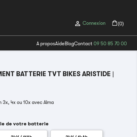

Connexion
(0)
A propos
Aide
Blog
Contact
09 50 85 70 00
NT BATTERIE TVT BIKES ARISTIDE
|
 3x, 4x ou 10x avec Alma
ie de votre batterie