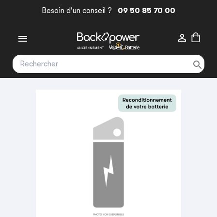
Besoin d'un conseil ?
09 50 85 70 00


