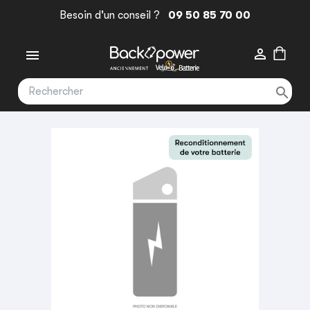
Besoin d'un conseil ?
09 50 85 70 00


