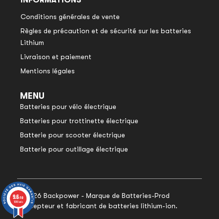
INFORMATIONS
Conditions générales de vente
Règles de précaution et de sécurité sur les batteries
Lithium
Livraison et paiement
Mentions légales
MENU
Batteries pour vélo électrique
Batteries pour trottinette électrique
Batterie pour scooter électrique
Batterie pour outillage électrique
© 2026 Backpower - Marque de Batteries-Prod
9.6
9.6
/10
/10
1048 avis
1048 avis
concepteur et fabricant de batteries lithium-ion.