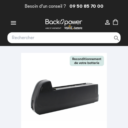
Besoin d'un conseil ?
09 50 85 70 00


