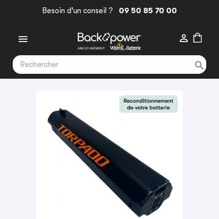
Besoin d'un conseil ?
09 50 85 70 00


