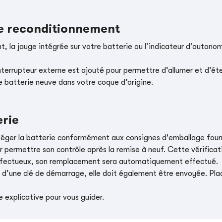
le reconditionnement
, la jauge intégrée sur votre batterie ou l’indicateur d’autonom
nterrupteur externe est ajouté pour permettre d’allumer et d’éte
e batterie neuve dans votre coque d’origine.
erie
téger la batterie conformément aux consignes d'emballage four
r permettre son contrôle après la remise à neuf. Cette vérificati
t défectueux, son remplacement sera automatiquement effectué.
e d’une clé de démarrage, elle doit également être envoyée. Place
 explicative pour vous guider.