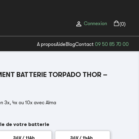

Connexion
(0)
A propos
Aide
Blog
Contact
09 50 85 70 00
ENT BATTERIE TORPADO THOR –
n 3x, 4x ou 10x avec Alma
ie de votre batterie
36V / 11Ah
36V / 14Ah