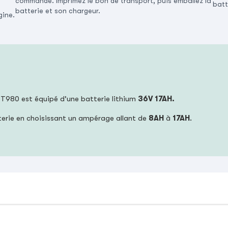
commande. Imprimez le bon de transport, puis emballez la
batt
batterie et son chargeur.
gine.
 T980 est équipé d'une batterie lithium
36V 17AH.
terie en choisissant un ampérage allant de
8AH
à
17
AH
.