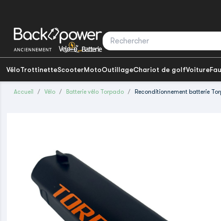
Vélo
Trottinette
Scooter
Moto
Outillage
Chariot de golf
Voiture
Fau
Accueil
Vélo
Batterie vélo Torpado
Reconditionnement batterie T