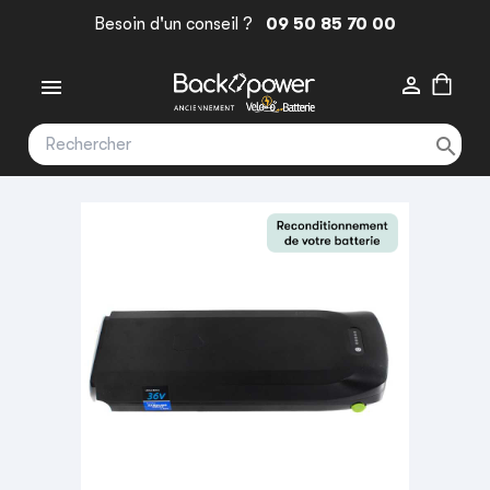
Besoin d'un conseil ?
09 50 85 70 00


