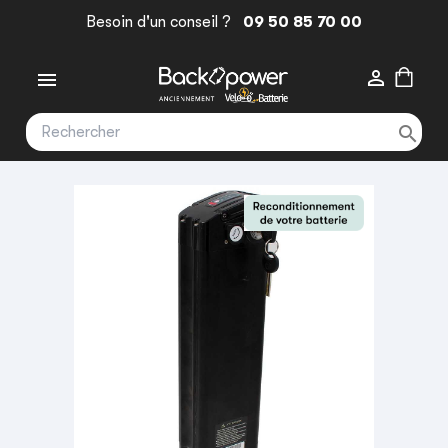
Besoin d'un conseil ?
09 50 85 70 00


