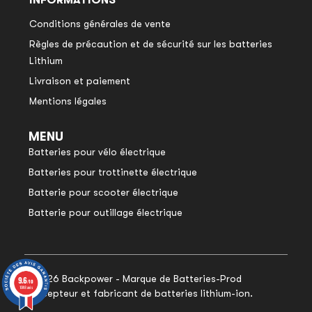
INFORMATIONS
Conditions générales de vente
Règles de précaution et de sécurité sur les batteries
Lithium
Livraison et paiement
Mentions légales
MENU
Batteries pour vélo électrique
Batteries pour trottinette électrique
Batterie pour scooter électrique
Batterie pour outillage électrique
© 2026 Backpower - Marque de Batteries-Prod
9.6
9.6
/10
/10
1048 avis
1048 avis
concepteur et fabricant de batteries lithium-ion.