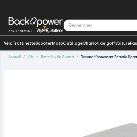
Vélo
Trottinette
Scooter
Moto
Outillage
Chariot de golf
Voiture
Fau
Accueil
Vélo
Batterie vélo Sparta
Reconditionnement Batterie Spar