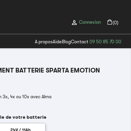

Connexion
(0)
A propos
Aide
Blog
Contact
09 50 85 70 00
ENT BATTERIE SPARTA EMOTION
 3x, 4x ou 10x avec Alma
ie de votre batterie
24V / 11Ah