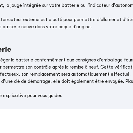
, la jauge intégrée sur votre batterie ou l’indicateur d’autonom
nterrupteur externe est ajouté pour permettre d’allumer et d’éte
e batterie neuve dans votre coque d’origine.
erie
téger la batterie conformément aux consignes d'emballage four
r permettre son contrôle après la remise à neuf. Cette vérificati
t défectueux, son remplacement sera automatiquement effectué.
e d’une clé de démarrage, elle doit également être envoyée. Place
 explicative pour vous guider.