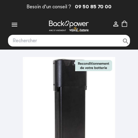
Besoin d'un conseil ?
09 50 85 70 00


