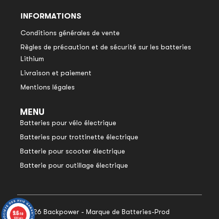
INFORMATIONS
Conditions générales de vente
Règles de précaution et de sécurité sur les batteries
Lithium
Livraison et paiement
Mentions légales
MENU
Batteries pour vélo électrique
Batteries pour trottinette électrique
Batterie pour scooter électrique
Batterie pour outillage électrique
© 2026 Backpower - Marque de Batteries-Prod
9.6
9.6
/10
/10
1048 avis
1048 avis