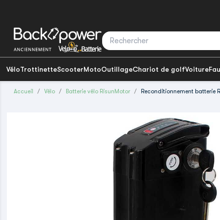
Vélo
Trottinette
Scooter
Moto
Outillage
Chariot de golf
Voiture
Fau
Accueil
Vélo
Batterie vélo RisunMotor
Reconditionnement batterie