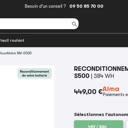
Besoin d'un conseil ?
09 50 85 70 00

teuil roulant
 RisunMotor RM-S500
RECONDITIONNEM
S500
| 384 WH
449,00 €
Paiements e
Sélectionnez l'autonom
48V / 8Ah