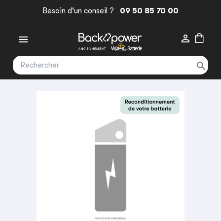
Besoin d'un conseil ?
09 50 85 70 00


