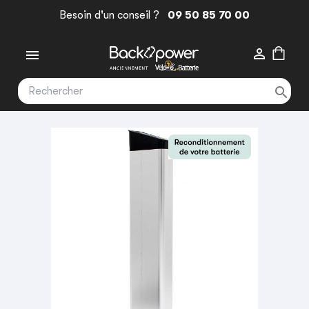
Besoin d'un conseil ?
09 50 85 70 00


