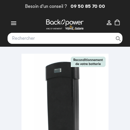
Besoin d'un conseil ?
09 50 85 70 00


